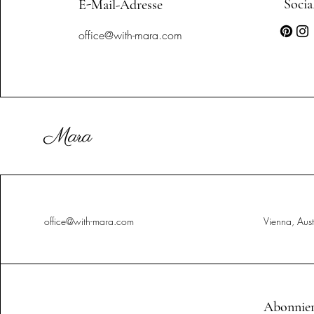
Socia
E-Mail-Adresse
office@with-mara.com
Mara
office@with-mara.com
Vienna, Aust
Abonniere