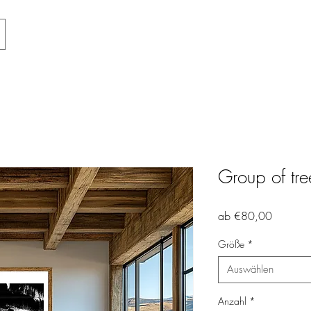
Group of tree
Sale-
ab
€80,00
Preis
Größe
*
Auswählen
Anzahl
*