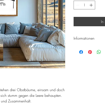
In
Informationen
Hochwertiger Foto-Prin
passendem Hahnemühle 
Versand mit gepolstert
Schutzimprägniert
Handsigniert
ft stehen drei Obstbäume, einsam und doch
e sich stumm gegen die Leere behaupten.
it und Zusammenhalt.