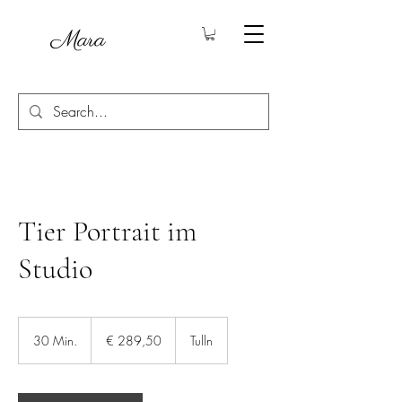
Mara
Tier Portrait im
Studio
289,50
Euro
30 Min.
3
€ 289,50
Tulln
0
M
i