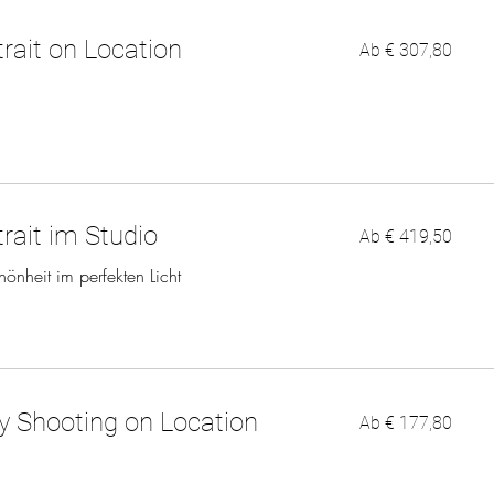
Ab
trait on Location
Ab € 307,80
307,80
Euro
Ab
trait im Studio
Ab € 419,50
419,50
Euro
hönheit im perfekten Licht
Ab
y Shooting on Location
Ab € 177,80
177,80
Euro