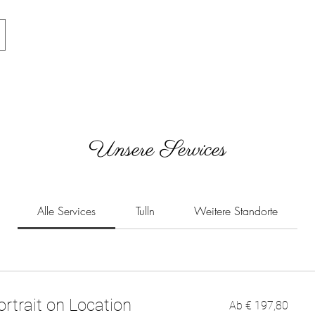
Unsere Services
Alle Services
Tulln
Weitere Standorte
Ab
ortrait on Location
Ab € 197,80
197,80
Euro