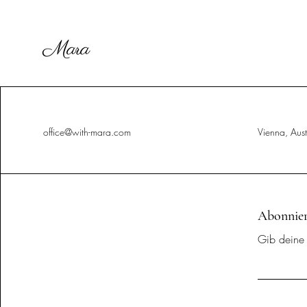
Mara
office@with-mara.com
Vienna, Aust
Abonniere
Gib deine 