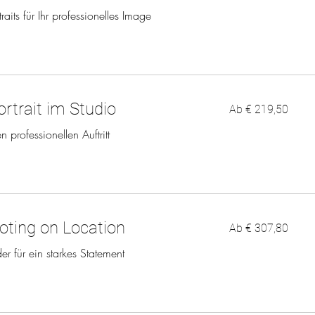
raits für Ihr professionelles Image
Ab
ortrait im Studio
Ab € 219,50
219,50
Euro
n professionellen Auftritt
Ab
oting on Location
Ab € 307,80
307,80
Euro
er für ein starkes Statement