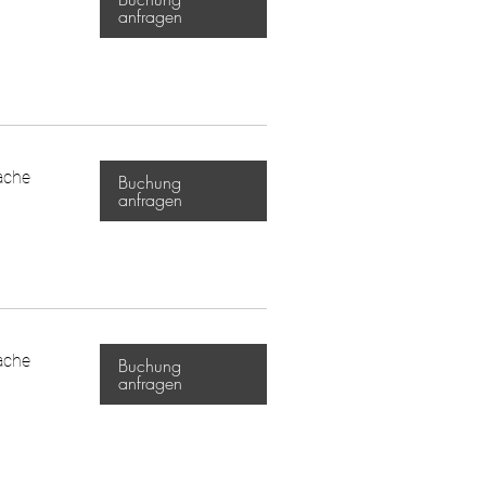
anfragen
ache
Buchung
anfragen
ache
Buchung
anfragen