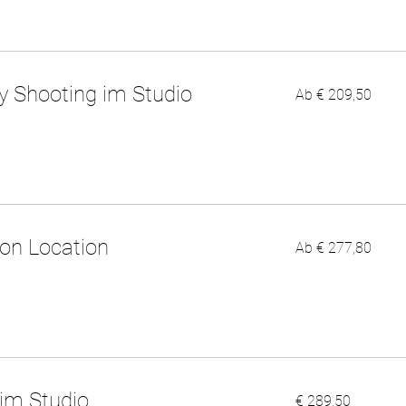
Ab
y Shooting im Studio
Ab € 209,50
209,50
Euro
Ab
 on Location
Ab € 277,80
277,80
Euro
289,50
 im Studio
€ 289,50
Euro