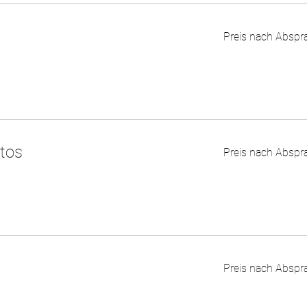
Preis
Preis nach Abspr
nach
Absprache
Preis
tos
Preis nach Abspr
nach
Absprache
Preis
Preis nach Abspr
nach
Absprache