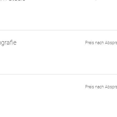
Preis
grafie
Preis nach Abspr
nach
Absprache
Preis
Preis nach Abspr
nach
Absprache