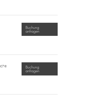
Buchung
anfragen
ache
Buchung
anfragen